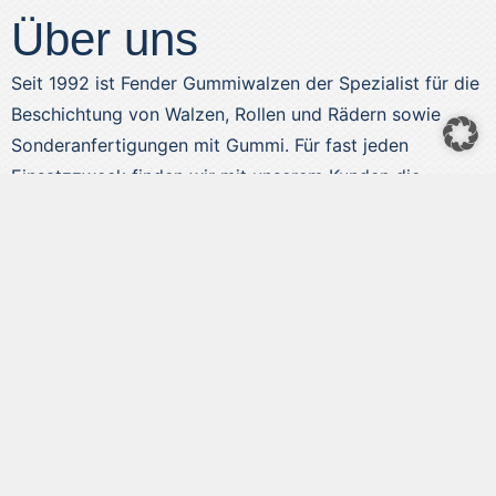
Über uns
Seit 1992 ist Fender Gummiwalzen der Spezialist für die
Beschichtung von Walzen, Rollen und Rädern sowie
Sonderanfertigungen mit Gummi. Für fast jeden
Einsatzzweck finden wir mit unserem Kunden die
optimale Lösung.Wir fertigen auf Kundenwunsch, gerne
auch als Komplettfertigung, führen aber keine
Lagerware.
Erstausrüstung
als Einzelteil mit erneuertem Gummibeleg
Sondermaschinenbau
holzverarbeitenden Industrie
Baugewerbe
Zulieferer der Automotive-Branche
Landwirtschaft